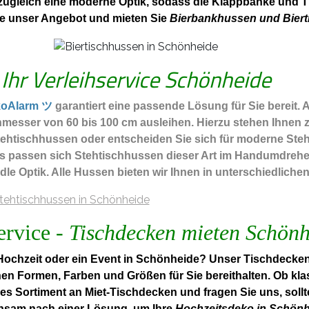
zugleich eine moderne Optik, sodass die Klappbänke und Tis
ie unser Angebot und mieten Sie
Bierbankhussen und Biert
Ihr Verleihservice Schönheide
koAlarm ツ
garantiert eine passende Lösung für Sie bereit. 
messer von 60 bis 100 cm ausleihen. Hierzu stehen Ihnen 
htischhussen oder entscheiden Sie sich für moderne Stehti
ls passen sich Stehtischhussen dieser Art im Handumdrehe
edle Optik. Alle Hussen bieten wir Ihnen in unterschiedlich
ervice -
Tischdecken mieten Schönh
ochzeit oder ein Event in Schönheide? Unser Tischdeckenv
nen Formen, Farben und Größen für Sie bereithalten. Ob kla
es Sortiment an Miet-Tischdecken und fragen Sie uns, soll
nsam nach einer Lösung, um Ihre
Hochzeitsdeko in Schön