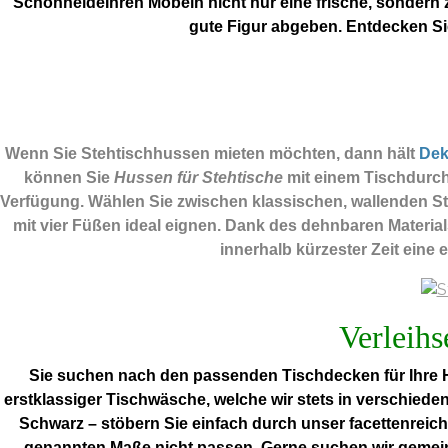
SchönheideIhren Möbeln nicht nur eine frische, sondern 
gute Figur abgeben. Entdecken S
Wenn Sie Stehtischhussen mieten möchten, dann hält
De
können Sie
Hussen für Stehtische
mit einem Tischdurch
Verfügung. Wählen Sie zwischen klassischen, wallenden Ste
mit vier Füßen ideal eignen. Dank des dehnbaren Materia
innerhalb kürzester Zeit eine 
Verleihs
Sie suchen nach den passenden Tischdecken für Ihre H
erstklassiger Tischwäsche, welche wir stets in verschiede
Schwarz – stöbern Sie einfach durch unser facettenreich
genannten Maße nicht passen. Gerne suchen wir gemei