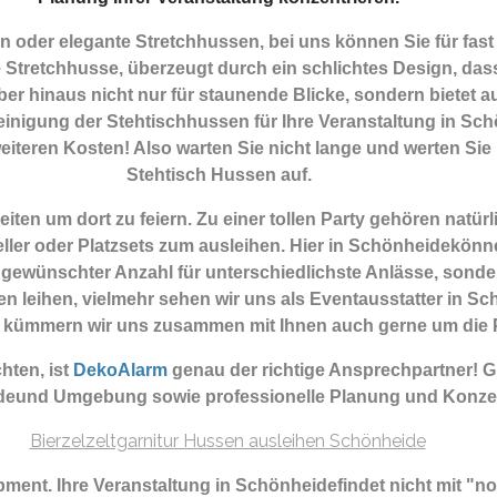
 oder elegante Stretchhussen, bei uns können Sie für fast
 Stretchhusse, überzeugt durch ein schlichtes Design, dass 
r hinaus nicht nur für staunende Blicke, sondern bietet au
nigung der Stehtischhussen für Ihre Veranstaltung in Schön
eiteren Kosten! Also warten Sie nicht lange und werten Sie I
Stehtisch Hussen auf.
en um dort zu feiern. Zu einer tollen Party gehören natü
ller oder Platzsets zum ausleihen. Hier in Schönheidekönn
gewünschter Anzahl für unterschiedlichste Anlässe, sonde
en leihen, vielmehr sehen wir uns als Eventausstatter in S
 So kümmern wir uns zusammen mit Ihnen auch gerne um die
ten, ist
DekoAlarm
genau der richtige Ansprechpartner! 
deund Umgebung sowie professionelle Planung und Konzep
ipment.
Ihre Veranstaltung in Schönheidefindet nicht mit "