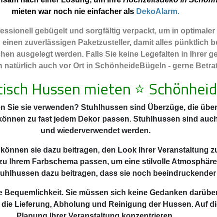
mieten war noch nie einfacher als
DekoAlarm.
ssionell gebügelt und sorgfältig verpackt, um in optimale
nen zuverlässigen Paketzusteller, damit alles pünktlich be
hen ausgelegt werden. Falls Sie keine Legefalten in Ihrer
natürlich auch vor Ort in SchönheideBügeln - gerne Betrate
tisch Hussen mieten
⭐
Schönhei
n Sie sie verwenden? Stuhlhussen sind Überzüge, die über 
 können zu fast jedem Dekor passen. Stuhlhussen sind auc
und wiederverwendet werden.
 können sie dazu beitragen, den Look Ihrer Veranstaltung z
zu Ihrem Farbschema passen, um eine stilvolle Atmosphäre
uhlhussen dazu beitragen, dass sie noch beeindruckender
 die Bequemlichkeit. Sie müssen sich keine Gedanken darüb
 die Lieferung, Abholung und Reinigung der Hussen. Auf di
Planung Ihrer Veranstaltung konzentrieren.