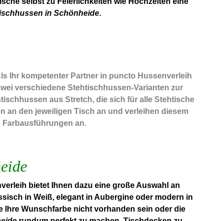
che selbst zu Feierlichkeiten wie Hochzeiten eine
ischhussen in Schönheide
.
Als Ihr kompetenter Partner in puncto Hussenverleih
zwei verschiedene Stehtischhussen-Varianten zur
schhussen aus Stretch, die sich für alle Stehtische
n an den jeweiligen Tisch an und verleihen diesem
en Farbausführungen an.
eide
erleih bietet Ihnen dazu eine große Auswahl an
ssisch in Weiß, elegant in Aubergine oder modern in
te Ihre Wunschfarbe nicht vorhanden sein oder die
heide
rundum perfekt zu machen. Tischdecken zu