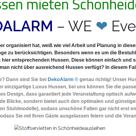
sen mieten Schönheid
OALARM
– WE
❤
Eve
r organisiert hat, weiß wie viel Arbeit und Planung in die
nge zu berücksichtigen. Besonders wenn es um die Bestuhlu
n hier entsprechenden Hussen. Diese können einfach und 
an nicht über ausreichend Hussen verfügt? In diesem Fall b
e? Dann sind Sie
bei
DekoAlarm ©
genau richtig! Unser
Hus
 einzigartige Luxus Hussen, bei uns können Sie die passe
es Design, dass garantiert jede Veranstaltung optisch aufwe
e Blicke, sondern bietet auch den optimalen und günstigen 
igen Stuhlmodelle), sodass unschöne Falten gar nicht erst e
sodass Sie mit Ihren Gäste ausgelassen feiern und die Vera