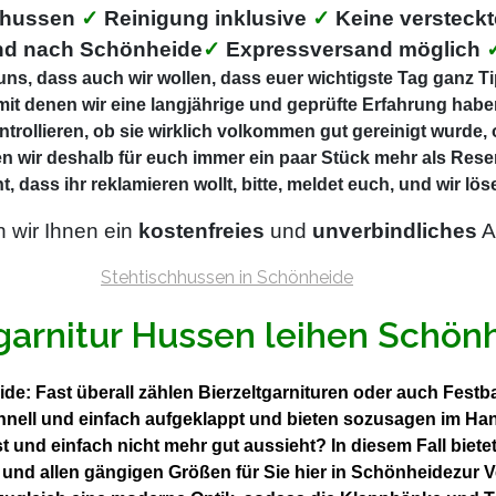
ehussen
✓
Reinigung inklusive
✓
Keine versteck
nd nach Schönheide
✓
Expressversand möglich
ns, dass auch wir wollen, dass euer wichtigste Tag ganz Tip
mit denen wir eine langjährige und geprüfte Erfahrung haben
ntrollieren, ob sie wirklich volkommen gut gereinigt wurde,
n wir deshalb für euch immer ein paar Stück mehr als Rese
t, dass ihr reklamieren wollt, bitte, meldet euch, und wir l
n wir Ihnen ein
kostenfreies
und
unverbindliches
A
garnitur Hussen leihen Schön
ide: Fast überall zählen Bierzeltgarnituren oder auch Festb
chnell und einfach aufgeklappt und bieten sozusagen im Ha
t und einfach nicht mehr gut aussieht? In diesem Fall bie
n und allen gängigen Größen für Sie hier in Schönheidezur