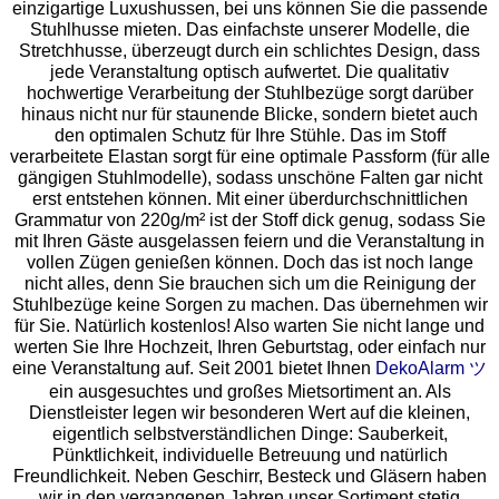
einzigartige Luxushussen, bei uns können Sie die passende
Stuhlhusse mieten. Das einfachste unserer Modelle, die
Stretchhusse, überzeugt durch ein schlichtes Design, dass
jede Veranstaltung optisch aufwertet. Die qualitativ
hochwertige Verarbeitung der Stuhlbezüge sorgt darüber
hinaus nicht nur für staunende Blicke, sondern bietet auch
den optimalen Schutz für Ihre Stühle. Das im Stoff
verarbeitete Elastan sorgt für eine optimale Passform (für alle
gängigen Stuhlmodelle), sodass unschöne Falten gar nicht
erst entstehen können. Mit einer überdurchschnittlichen
Grammatur von 220g/m² ist der Stoff dick genug, sodass Sie
mit Ihren Gäste ausgelassen feiern und die Veranstaltung in
vollen Zügen genießen können. Doch das ist noch lange
nicht alles, denn Sie brauchen sich um die Reinigung der
Stuhlbezüge keine Sorgen zu machen. Das übernehmen wir
für Sie. Natürlich kostenlos! Also warten Sie nicht lange und
werten Sie Ihre Hochzeit, Ihren Geburtstag, oder einfach nur
eine Veranstaltung auf. Seit 2001 bietet Ihnen
DekoAlarm ツ
ein ausgesuchtes und großes Mietsortiment an. Als
Dienstleister legen wir besonderen Wert auf die kleinen,
eigentlich selbstverständlichen Dinge: Sauberkeit,
Pünktlichkeit, individuelle Betreuung und natürlich
Freundlichkeit. Neben Geschirr, Besteck und Gläsern haben
wir in den vergangenen Jahren unser Sortiment stetig