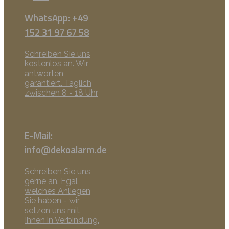
WhatsApp: +49
152 31 97 67 58
Schreiben Sie uns
kostenlos an. Wir
antworten
garantiert. Täglich
zwischen 8 - 18 Uhr
E-Mail:
info@dekoalarm.de
Schreiben Sie uns
gerne an. Egal
welches Anliegen
Sie haben - wir
setzen uns mit
Ihnen in Verbindung.