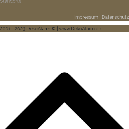
Standorte
Impressum
|
Datenschutz
2001 - 2023 DekoAlarm © | www.DekoAlarm.de