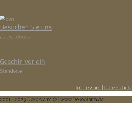
Besuchen Sie uns
auf Facebook
Geschirrverleih
Standorte
Impressum
|
Datenschutz
2001 - 2023 DekoAlarm © | www.DekoAlarm.de