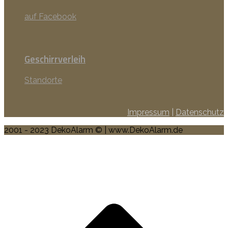
auf Facebook
Geschirrverleih
Standorte
Impressum
|
Datenschutz
2001 - 2023 DekoAlarm © | www.DekoAlarm.de