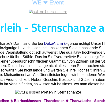
WE ❤ Event
leih - Sternschanze a
schanze? Dann sind Sie bei
DekoAlarm ©
genau richtig! Unser H
inzigartige Luxushussen, bei uns können Sie die passende Stu
de Veranstaltung optisch aufwertet. Die qualitativ hochwertige 
hutz für Ihre Stühle. Das im Stoff verarbeitete Elastan sorgt fü
 einer überdurchschnittlichen Grammatur von 220g/m² ist der St
nnen. Doch das ist noch lange nicht alles, denn Sie brauchen s
o warten Sie nicht lange und werten Sie Ihre Hochzeit, Ihren Ge
Mietsortiment an. Als Dienstleister legen wir besonderen Wert 
rlich Freundlichkeit. Neben Geschirr, Besteck und Gläsern habe
t nicht im Verleih finden, so wissen wir bestimmt, wo man diese
Leihen ☀️ Bierbankhussen - Tischdecken 🍀 Tischwäsche - Steht