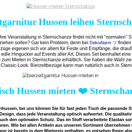
ltgarnitur Hussen leihen Sternsc
Ihre Veranstaltung in Sternschanze findet nicht mit "normalen" S
eziehen sollen? Gar kein Problem, denn bei
finden
DekoAlarm ツ
ezüge eigenen sich vor allem für Feste und Empfänge, die drau
 edle Hingucker auf Events aller Art. Dieses Set beinhaltet e
e zum Mieten in Sternschanze erhältlich. Sie haben die Wahl z
lassic-Look. Bierzeltbezüge kann man natürlich auch in Ster
isch Hussen mieten
❤️
Sternscha
hussen, bei uns können Sie für fast jeden Tisch die passende S
Design, dass jede Veranstaltung optisch aufwertet. Die qualitat
auch den optimalen Schutz. Das im Stoff verarbeitete Elastan sor
nnen. Wie bei allen Artikeln aus unserem Sortiment übernehmen 
ung ist bereits in dem Mietpreis enthalten, es entsehen Ihnen al