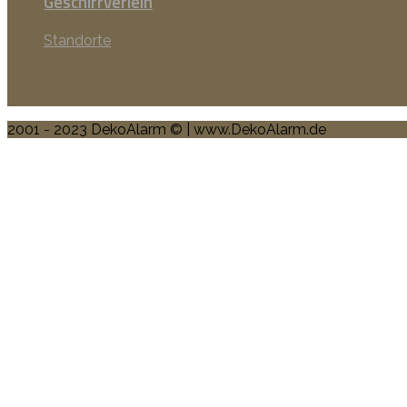
Geschirrverleih
Standorte
2001 - 2023 DekoAlarm © | www.DekoAlarm.de