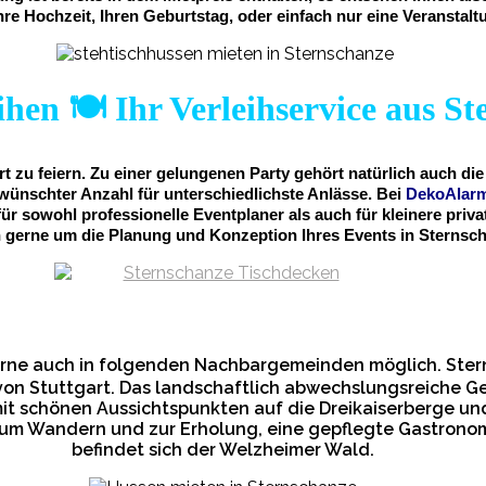
hre Hochzeit, Ihren Geburtstag, oder einfach nur eine Veranstalt
hen 🍽️ Ihr Verleihservice aus S
t zu feiern. Zu einer gelungenen Party gehört natürlich auch d
ünschter Anzahl für unterschiedlichste Anlässe. Bei
DekoAlar
für sowohl professionelle Eventplaner als auch für kleinere pr
 gerne um die Planung und Konzeption Ihres Events in Sternsc
erne auch in folgenden Nachbargemeinden möglich. Ster
on Stuttgart. Das landschaftlich abwechslungsreiche G
it schönen Aussichtspunkten auf die Dreikaiserberge und
m Wandern und zur Erholung, eine gepflegte Gastronomi
befindet sich der Welzheimer Wald.