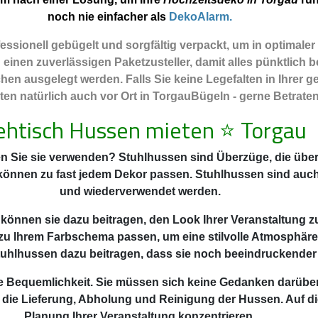
noch nie einfacher als
DekoAlarm.
ssionell gebügelt und sorgfältig verpackt, um in optimale
nen zuverlässigen Paketzusteller, damit alles pünktlich be
hen ausgelegt werden. Falls Sie keine Legefalten in Ihrer
n natürlich auch vor Ort in TorgauBügeln - gerne Betraten 
ehtisch Hussen mieten
⭐
Torgau
n Sie sie verwenden? Stuhlhussen sind Überzüge, die über 
 können zu fast jedem Dekor passen. Stuhlhussen sind auc
und wiederverwendet werden.
 können sie dazu beitragen, den Look Ihrer Veranstaltung z
zu Ihrem Farbschema passen, um eine stilvolle Atmosphäre
uhlhussen dazu beitragen, dass sie noch beeindruckender
 die Bequemlichkeit. Sie müssen sich keine Gedanken darüb
 die Lieferung, Abholung und Reinigung der Hussen. Auf di
Planung Ihrer Veranstaltung konzentrieren.