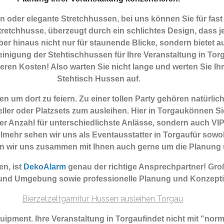
 oder elegante Stretchhussen, bei uns können Sie für fast
tretchhusse, überzeugt durch ein schlichtes Design, dass je
r hinaus nicht nur für staunende Blicke, sondern bietet au
nigung der Stehtischhussen für Ihre Veranstaltung in Torgau
teren Kosten! Also warten Sie nicht lange und werten Sie Ihr
Stehtisch Hussen auf.
n um dort zu feiern. Zu einer tollen Party gehören natürli
ler oder Platzsets zum ausleihen. Hier in Torgaukönnen S
 Anzahl für unterschiedlichste Anlässe, sondern auch VI
elmehr sehen wir uns als Eventausstatter in Torgaufür sowoh
n wir uns zusammen mit Ihnen auch gerne um die Planung 
n, ist
DekoAlarm
genau der richtige Ansprechpartner! Gro
uund Umgebung sowie professionelle Planung und Konzepti
quipment.
Ihre Veranstaltung in Torgaufindet nicht mit "no