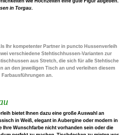
rlichkeiten wie Hochzeiten eine gute Figur abgeben.
sen in Torgau
.
Als Ihr kompetenter Partner in puncto Hussenverleih
zwei verschiedene Stehtischhussen-Varianten zur
schhussen aus Stretch, die sich für alle Stehtische
n an den jeweiligen Tisch an und verleihen diesem
en Farbausführungen an.
au
leih bietet Ihnen dazu eine große Auswahl an
ssisch in Weiß, elegant in Aubergine oder modern in
te Ihre Wunschfarbe nicht vorhanden sein oder die
dum perfekt zu machen. Tischdecken zu mieten war