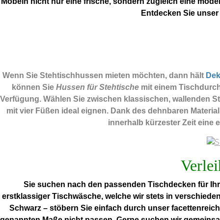
Möbeln nicht nur eine frische, sondern zugleich eine mode
Entdecken Sie unser
Wenn Sie Stehtischhussen mieten möchten, dann hält
De
können Sie
Hussen für Stehtische
mit einem Tischdurch
Verfügung. Wählen Sie zwischen klassischen, wallenden Ste
mit vier Füßen ideal eignen. Dank des dehnbaren Materia
innerhalb kürzester Zeit eine 
Verlei
Sie suchen nach den passenden Tischdecken für Ihre
erstklassiger Tischwäsche, welche wir stets in verschiede
Schwarz – stöbern Sie einfach durch unser facettenreich
genannten Maße nicht passen. Gerne suchen wir gemeinsa