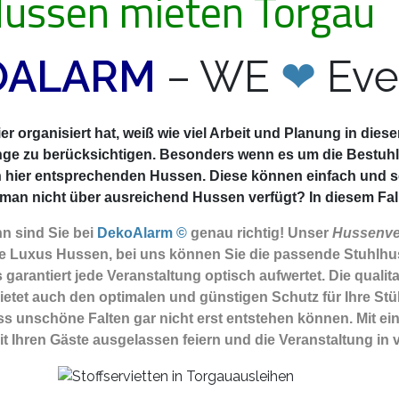
ussen mieten Torgau
OALARM
– WE
❤
Eve
r organisiert hat, weiß wie viel Arbeit und Planung in die
nge zu berücksichtigen. Besonders wenn es um die Bestuhlu
n hier entsprechenden Hussen. Diese können einfach und 
an nicht über ausreichend Hussen verfügt? In diesem Fall b
n sind Sie
bei
DekoAlarm ©
genau richtig! Unser
Hussenver
e Luxus Hussen, bei uns können Sie die passende Stuhlhuss
garantiert jede Veranstaltung optisch aufwertet. Die quali
etet auch den optimalen und günstigen Schutz für Ihre Stühl
ass unschöne Falten gar nicht erst entstehen können. Mit e
mit Ihren Gäste ausgelassen feiern und die Veranstaltung i