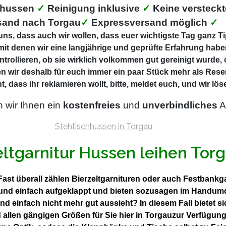
ehussen
✓
Reinigung inklusive
✓
Keine versteck
sand nach Torgau
✓
Expressversand möglich
✓
ns, dass auch wir wollen, dass euer wichtigste Tag ganz Tip
mit denen wir eine langjährige und geprüfte Erfahrung haben
ntrollieren, ob sie wirklich volkommen gut gereinigt wurde,
n wir deshalb für euch immer ein paar Stück mehr als Rese
t, dass ihr reklamieren wollt, bitte, meldet euch, und wir l
n wir Ihnen ein
kostenfreies
und
unverbindliches
A
eltgarnitur Hussen leihen Tor
Fast überall zählen Bierzeltgarnituren oder auch Festbankg
l und einfach aufgeklappt und bieten sozusagen im Handumd
und einfach nicht mehr gut aussieht? In diesem Fall biete
d allen gängigen Größen für Sie hier in Torgauzur Verfügun