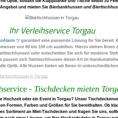
rne Optik, sodass die Klappbänke und Tische selbst zu Feie
 Angebot und mieten Sie
Bierbankhussen und Biertischhus
Ihr Verleihservice Torgau
koAlarm ツ
garantiert eine passende Lösung für Sie bereit. 
messer von 60 bis 100 cm ausleihen. Hierzu stehen Ihnen 
htischhussen oder entscheiden Sie sich für moderne Stehti
ls passen sich Stehtischhussen dieser Art im Handumdrehe
edle Optik. Alle Hussen bieten wir Ihnen in unterschiedlich
hservice -
Tischdecken mieten Torg
 Hochzeit oder ein Event in Torgau? Unser Tischdeckenver
nen Formen, Farben und Größen für Sie bereithalten. Ob kla
es Sortiment an Miet-Tischdecken und fragen Sie uns, soll
m nach einer Lösung, um Ihre
Hochzeitsdeko in Torgau
run