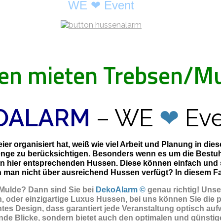
WE ❤ Event
en mieten Trebsen/M
OALARM
– WE
❤
Eve
er organisiert hat, weiß wie viel Arbeit und Planung in di
enge zu berücksichtigen. Besonders wenn es um die Bestuhl
en hier entsprechenden Hussen. Diese können einfach und
man nicht über ausreichend Hussen verfügt? In diesem Fall 
/Mulde? Dann sind Sie
bei
DekoAlarm ©
genau richtig! Uns
 oder einzigartige Luxus Hussen, bei uns können Sie die 
tes Design, dass garantiert jede Veranstaltung optisch aufw
de Blicke, sondern bietet auch den optimalen und günstigen