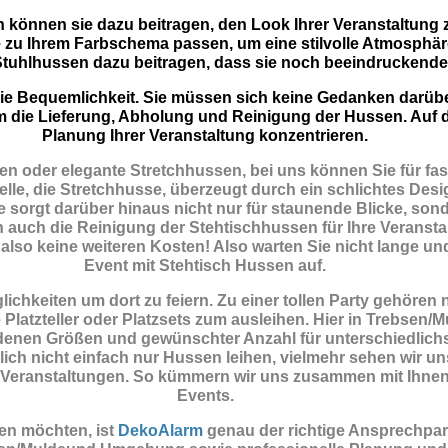
n können sie dazu beitragen, den Look Ihrer Veranstaltung 
 zu Ihrem Farbschema passen, um eine stilvolle Atmosphär
tuhlhussen dazu beitragen, dass sie noch beeindruckende
t die Bequemlichkeit. Sie müssen sich keine Gedanken darü
m die Lieferung, Abholung und Reinigung der Hussen. Auf d
Planung Ihrer Veranstaltung konzentrieren.
n oder elegante Stretchhussen, bei uns können Sie für fas
lle, die Stretchhusse, überzeugt durch ein schlichtes Desig
 sorgt darüber hinaus nicht nur für staunende Blicke, sond
 auch die Reinigung der Stehtischhussen für Ihre Veranstal
 also keine weiteren Kosten! Also warten Sie nicht lange und
Event mit Stehtisch Hussen auf.
chkeiten um dort zu feiern. Zu einer tollen Party gehören
latzteller oder Platzsets zum ausleihen. Hier in Trebsen/
denen Größen und gewünschter Anzahl für unterschiedlich
lich nicht einfach nur Hussen leihen, vielmehr sehen wir u
ate Veranstaltungen. So kümmern wir uns zusammen mit Ihn
Events.
en möchten, ist
DekoAlarm
genau der richtige Ansprechpar