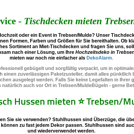
vice -
Tischdecken mieten Trebse
ochzeit oder ein Event in Trebsen/Mulde? Unser Tischdeck
enen Formen, Farben und Größen für Sie bereithalten. Ob kl
hes Sortiment an Miet-Tischdecken und fragen Sie uns, sol
nsam nach einer Lösung, um Ihre
Hochzeitsdeko in Trebse
mieten war noch nie einfacher als
DekoAlarm.
essionell gebügelt und sorgfältig verpackt, um in optimal
inen zuverlässigen Paketzusteller, damit alles pünktlich b
chen ausgelegt werden. Falls Sie keine Legefalten in Ihre
atürlich auch vor Ort in Trebsen/MuldeBügeln - gerne Betr
isch Hussen mieten
⭐
Trebsen/M
en Sie sie verwenden? Stuhlhussen sind Überzüge, die über
d können zu fast jedem Dekor passen. Stuhlhussen sind au
und wiederverwendet werden.