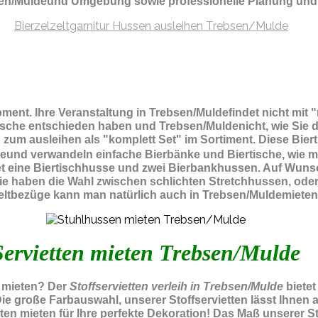
bsen/Muldeund Umgebung sowie professionelle Planung und
ipment.
Ihre Veranstaltung in Trebsen/Muldefindet nicht mit
tische entschieden haben und Trebsen/Muldenicht, wie Sie 
zum ausleihen als "komplett Set" im Sortiment. Diese Bier
eund verwandeln einfache Bierbänke und Biertische, wie m
tet eine Biertischhusse und zwei Bierbankhussen. Auf Wuns
Sie haben die Wahl zwischen schlichten Stretchhussen, od
eltbezüge kann man natürlich auch in Trebsen/Muldemieten
Servietten mieten Trebsen/Mulde
m mieten? Der
Stoffservietten verleih in Trebsen/Mulde
biete
Die große Farbauswahl, unserer Stoffservietten lässt Ihne
en mieten für Ihre perfekte Dekoration! Das Maß unserer Stof