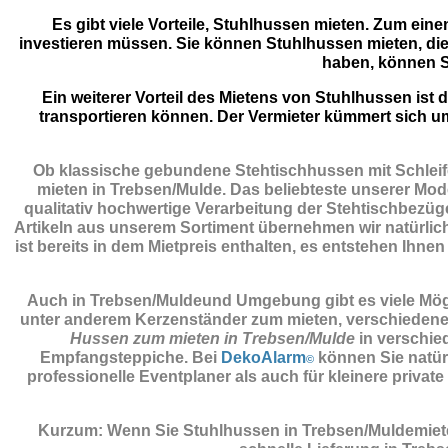
Es gibt viele Vorteile, Stuhlhussen mieten. Zum eine
investieren müssen. Sie können Stuhlhussen mieten, die
haben, können S
Ein weiterer Vorteil des Mietens von Stuhlhussen is
transportieren können. Der Vermieter kümmert sich u
Ob klassische gebundene Stehtischhussen mit Schleife
mieten in Trebsen/Mulde. Das beliebteste unserer Mode
qualitativ hochwertige Verarbeitung der Stehtischbezüge
Artikeln aus unserem Sortiment übernehmen wir natürlich
ist bereits in dem Mietpreis enthalten, es entstehen Ihnen
Auch in Trebsen/Muldeund Umgebung gibt es viele Mögli
unter anderem Kerzenständer zum mieten, verschiedene P
Hussen zum mieten in Trebsen/Mulde
in verschie
Empfangsteppiche. Bei
DekoAlarm
können Sie natür
©
professionelle Eventplaner als auch für kleinere priv
Kurzum: Wenn Sie Stuhlhussen in Trebsen/Muldemiet