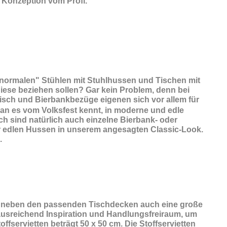
 Konzeption vom Profi.
 "normalen" Stühlen mit Stuhlhussen und Tischen mit
diese beziehen sollen? Gar kein Problem, denn bei
tisch und Bierbankbezüge eigenen sich vor allem für
an es vom Volksfest kennt, in moderne und edle
ch sind natürlich auch einzelne Bierbank- oder
er edlen Hussen in unserem angesagten Classic-Look.
.
t neben den passenden Tischdecken auch eine große
n ausreichend Inspiration und Handlungsfreiraum, um
fservietten beträgt 50 x 50 cm. Die Stoffservietten