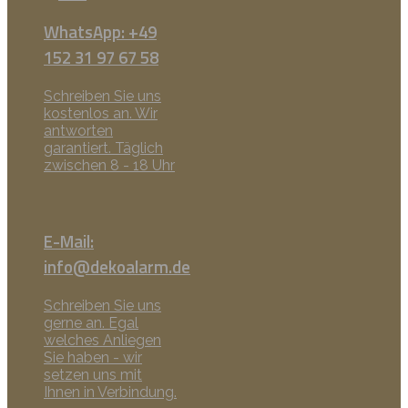
WhatsApp: +49
152 31 97 67 58
Schreiben Sie uns
kostenlos an. Wir
antworten
garantiert. Täglich
zwischen 8 - 18 Uhr
E-Mail:
info@dekoalarm.de
Schreiben Sie uns
gerne an. Egal
welches Anliegen
Sie haben - wir
setzen uns mit
Ihnen in Verbindung.