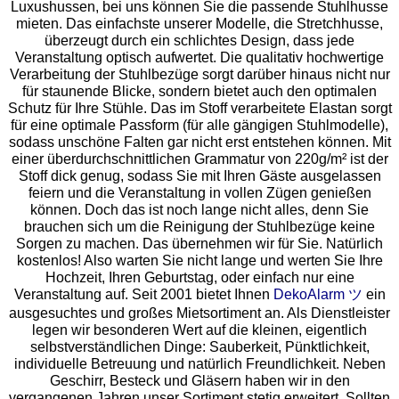
Luxushussen, bei uns können Sie die passende Stuhlhusse
mieten. Das einfachste unserer Modelle, die Stretchhusse,
überzeugt durch ein schlichtes Design, dass jede
Veranstaltung optisch aufwertet. Die qualitativ hochwertige
Verarbeitung der Stuhlbezüge sorgt darüber hinaus nicht nur
für staunende Blicke, sondern bietet auch den optimalen
Schutz für Ihre Stühle. Das im Stoff verarbeitete Elastan sorgt
für eine optimale Passform (für alle gängigen Stuhlmodelle),
sodass unschöne Falten gar nicht erst entstehen können. Mit
einer überdurchschnittlichen Grammatur von 220g/m² ist der
Stoff dick genug, sodass Sie mit Ihren Gäste ausgelassen
feiern und die Veranstaltung in vollen Zügen genießen
können. Doch das ist noch lange nicht alles, denn Sie
brauchen sich um die Reinigung der Stuhlbezüge keine
Sorgen zu machen. Das übernehmen wir für Sie. Natürlich
kostenlos! Also warten Sie nicht lange und werten Sie Ihre
Hochzeit, Ihren Geburtstag, oder einfach nur eine
Veranstaltung auf. Seit 2001 bietet Ihnen
DekoAlarm ツ
ein
ausgesuchtes und großes Mietsortiment an. Als Dienstleister
legen wir besonderen Wert auf die kleinen, eigentlich
selbstverständlichen Dinge: Sauberkeit, Pünktlichkeit,
individuelle Betreuung und natürlich Freundlichkeit. Neben
Geschirr, Besteck und Gläsern haben wir in den
vergangenen Jahren unser Sortiment stetig erweitert. Sollten