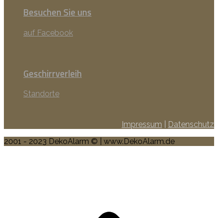
Besuchen Sie uns
auf Facebook
Geschirrverleih
Standorte
Impressum
|
Datenschutz
2001 - 2023 DekoAlarm © | www.DekoAlarm.de