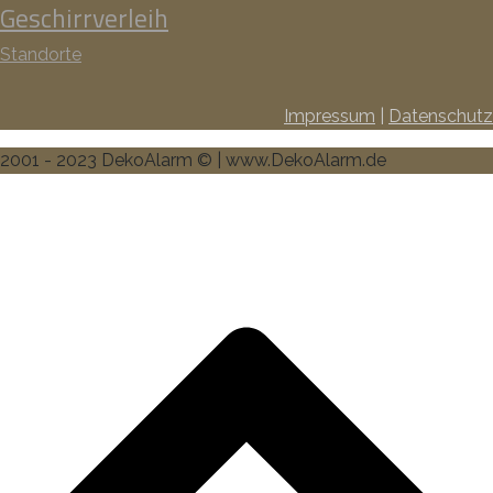
Geschirrverleih
Standorte
Impressum
|
Datenschutz
2001 - 2023 DekoAlarm © | www.DekoAlarm.de