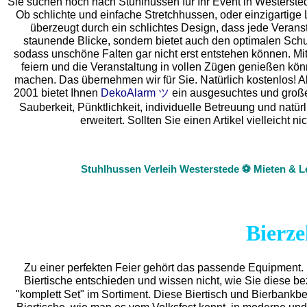
Sie suchen noch nach Stuhlhussen für Ihr Event in Westerst
Ob schlichte und einfache Stretchhussen, oder einzigartige
überzeugt durch ein schlichtes Design, dass jede Veransta
staunende Blicke, sondern bietet auch den optimalen Schutz
sodass unschöne Falten gar nicht erst entstehen können. Mit
feiern und die Veranstaltung in vollen Zügen genießen kö
machen. Das übernehmen wir für Sie. Natürlich kostenlos! Als
2001 bietet Ihnen
DekoAlarm ツ
ein ausgesuchtes und großes 
Sauberkeit, Pünktlichkeit, individuelle Betreuung und natü
erweitert. Sollten Sie einen Artikel vielleich
Stuhlhussen Verleih Westerstede ⚽ Mieten & L
Bierze
Zu einer perfekten Feier gehört das passende Equipment.
Biertische entschieden und wissen nicht, wie Sie diese b
"komplett Set" im Sortiment. Diese Biertisch und Bierbankb