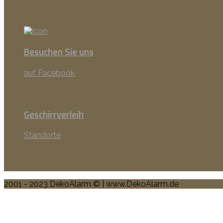
Besuchen Sie uns
auf Facebook
Geschirrverleih
Standorte
2001 - 2023 DekoAlarm © | www.DekoAlarm.de