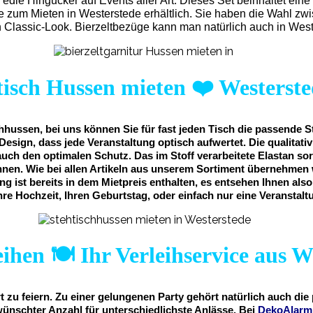
 edle Hingucker auf Events aller Art. Dieses Set beinhaltet e
ge zum Mieten in Westerstede erhältlich. Sie haben die Wahl zw
Classic-Look. Bierzeltbezüge kann man natürlich auch in West
tisch Hussen mieten
❤️
Westerste
hussen, bei uns können Sie für fast jeden Tisch die passende S
Design, dass jede Veranstaltung optisch aufwertet. Die qualitat
auch den optimalen Schutz. Das im Stoff verarbeitete Elastan sor
nnen. Wie bei allen Artikeln aus unserem Sortiment übernehmen 
ng ist bereits in dem Mietpreis enthalten, es entsehen Ihnen als
hre Hochzeit, Ihren Geburtstag, oder einfach nur eine Veranstalt
ihen 🍽️ Ihr Verleihservice aus W
 zu feiern. Zu einer gelungenen Party gehört natürlich auch di
nschter Anzahl für unterschiedlichste Anlässe. Bei
DekoAlar