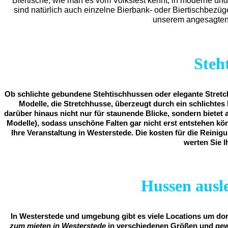
Biertische, wie man es vom Volksfest kennt, in moderne und
sind natürlich auch einzelne Bierbank- oder Biertischbezü
unserem angesagten 
Steh
Ob schlichte gebundene Stehtischhussen oder elegante Stretch
Modelle, die Stretchhusse, überzeugt durch ein schlichtes 
darüber hinaus nicht nur für staunende Blicke, sondern bietet 
Modelle), sodass unschöne Falten gar nicht erst entstehen kö
Ihre Veranstaltung in Westerstede. Die kosten für die Reinigu
werten Sie I
Hussen ausle
In Westerstede und umgebung gibt es viele Locations um dort
zum mieten in Westerstede
in verschiedenen Größen und gewü