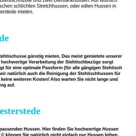
ine Biertischhusse und zwei Bierbankhussen. Auf Wunsch
ischen schlichten Stretchhussen, oder edlen Hussen in
erstede mieten.
de
tehtischusse günstig mieten. Das meist gemietete unserer
iv hochwertige Verarbeitung der Stehtischbezüge sorgt
gt für eine optimale Passform (für alle gängigen Stehtisch
wir natürlich auch die Reinigung der Stehtischhussen für
o keine weiteren Kosten! Also warten Sie nicht lange und
ung auf.
esterstede
e passenden Hussen. Hier finden Sie hochwertige
Hussen
m
©
können Sie natürlich nicht einfach nur Hussen leihen,