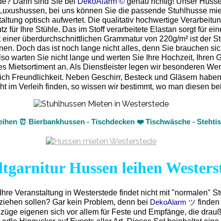
ede? Dann sind Sie bei
DekoAlarm ©
genau richtig! Unser Husse
 Luxushussen, bei uns können Sie die passende Stuhlhusse miet
ltung optisch aufwertet. Die qualitativ hochwertige Verarbeitun
 für Ihre Stühle. Das im Stoff verarbeitete Elastan sorgt für ei
 einer überdurchschnittlichen Grammatur von 220g/m² ist der St
nnen. Doch das ist noch lange nicht alles, denn Sie brauchen s
o warten Sie nicht lange und werten Sie Ihre Hochzeit, Ihren Ge
Mietsortiment an. Als Dienstleister legen wir besonderen Wert 
rlich Freundlichkeit. Neben Geschirr, Besteck und Gläsern habe
t nicht im Verleih finden, so wissen wir bestimmt, wo man diese
eihen ⏰ Bierbankhussen - Tischdecken ❤️ Tischwäsche - Stehtis
ltgarnitur Hussen leihen Westers
Ihre Veranstaltung in Westerstede findet nicht mit "normalen" S
eziehen sollen? Gar kein Problem, denn bei
finden
DekoAlarm ツ
ezüge eigenen sich vor allem für Feste und Empfänge, die drau