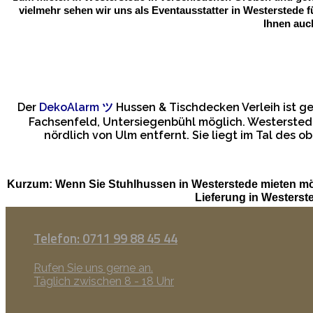
vielmehr sehen wir uns als Eventausstatter in Westerstede 
Ihnen auc
Der
DekoAlarm
ツ
Hussen & Tischdecken Verleih ist 
Fachsenfeld, Untersiegenbühl möglich. Westerstede
nördlich von Ulm entfernt. Sie liegt im Tal de
Kurzum: Wenn Sie Stuhlhussen in Westerstede mieten mö
Lieferung in Westers
Telefon: 0711 99 88 45 44
Rufen Sie uns gerne an.
Täglich zwischen 8 - 18 Uhr