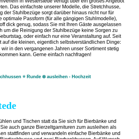
nverleih in Westerstede verfügt über ein großes Angebot
en. Das einfachste unserer Modelle, die Stretchhusse,
g der Stuhlbezüge sorgt darüber hinaus nicht nur für
ne optimale Passform (für alle gängigen Stuhlmodelle),
off dick genug, sodass Sie mit Ihren Gäste ausgelassen
ich um die Reinigung der Stuhlbezüge keine Sorgen zu
burtstag, oder einfach nur eine Veranstaltung auf. Seit
auf die kleinen, eigentlich selbstverständlichen Dinge:
n wir in den vergangenen Jahren unser Sortiment stetig
n bekommen kann. Gerne einfach nachfragen!
chhussen ⭐ Runde ❄️ ausleihen - Hochzeit
tede
tühlen und Tischen statt da Sie sich für Bierbänke und
 Sie auch ganze Bierzeltgarnituren zum ausleihen als
ßen stattfinden und verwandeln einfache Bierbänke und