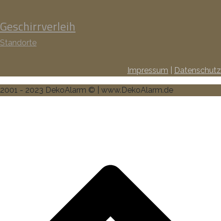
Geschirrverleih
Standorte
Impressum
|
Datenschutz
2001 - 2023 DekoAlarm © | www.DekoAlarm.de