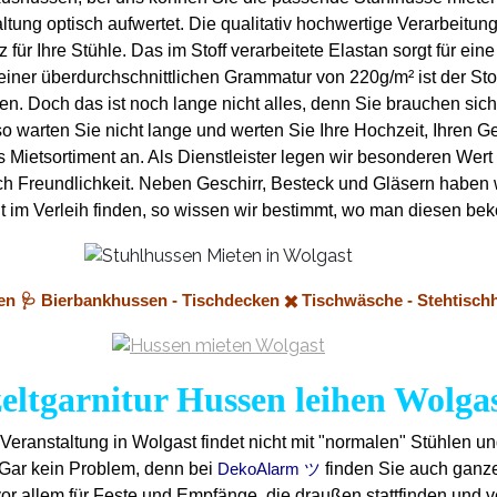
tung optisch aufwertet. Die qualitativ hochwertige Verarbeitung
ür Ihre Stühle. Das im Stoff verarbeitete Elastan sorgt für ein
einer überdurchschnittlichen Grammatur von 220g/m² ist der Sto
en. Doch das ist noch lange nicht alles, denn Sie brauchen si
 warten Sie nicht lange und werten Sie Ihre Hochzeit, Ihren Geb
ietsortiment an. Als Dienstleister legen wir besonderen Wert a
lich Freundlichkeit. Neben Geschirr, Besteck und Gläsern haben
 nicht im Verleih finden, so wissen wir bestimmt, wo man diesen
hen 🩺 Bierbankhussen - Tischdecken ✖️ Tischwäsche - Stehtisch
eltgarnitur Hussen leihen Wolga
 Veranstaltung in Wolgast findet nicht mit "normalen" Stühlen un
 Gar kein Problem, denn bei
finden Sie auch ganze
DekoAlarm ツ
or allem für Feste und Empfänge, die draußen stattfinden und 