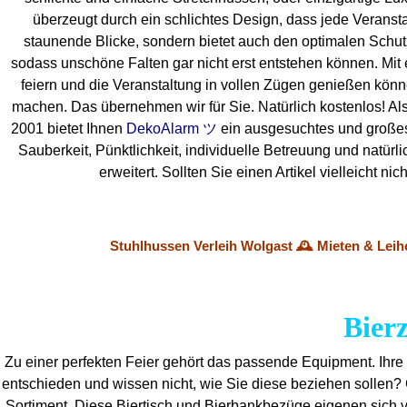
überzeugt durch ein schlichtes Design, dass jede Veranstal
staunende Blicke, sondern bietet auch den optimalen Schutz f
sodass unschöne Falten gar nicht erst entstehen können. Mit 
feiern und die Veranstaltung in vollen Zügen genießen könn
machen. Das übernehmen wir für Sie. Natürlich kostenlos! Also
2001 bietet Ihnen
DekoAlarm ツ
ein ausgesuchtes und großes M
Sauberkeit, Pünktlichkeit, individuelle Betreuung und natür
erweitert. Sollten Sie einen Artikel vielleicht
Stuhlhussen Verleih Wolgast 🕰️ Mieten & Lei
Bierz
Zu einer perfekten Feier gehört das passende Equipment.
Ihre
entschieden und wissen nicht, wie Sie diese beziehen sollen?
Sortiment. Diese Biertisch und Bierbankbezüge eigenen sich v