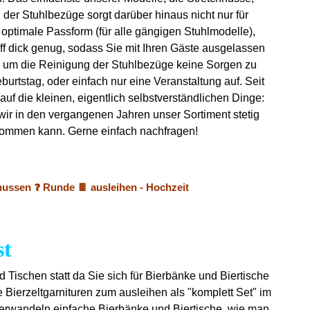
 der Stuhlbezüge sorgt darüber hinaus nicht nur für
e optimale Passform (für alle gängigen Stuhlmodelle),
ff dick genug, sodass Sie mit Ihren Gäste ausgelassen
ch um die Reinigung der Stuhlbezüge keine Sorgen zu
urtstag, oder einfach nur eine Veranstaltung auf. Seit
uf die kleinen, eigentlich selbstverständlichen Dinge:
 wir in den vergangenen Jahren unser Sortiment stetig
 bekommen kann. Gerne einfach nachfragen!
hussen ❓ Runde 🍫 ausleihen - Hochzeit
st
d Tischen statt da Sie sich für Bierbänke und Biertische
 Bierzeltgarnituren zum ausleihen als "komplett Set" im
verwandeln einfache Bierbänke und Biertische, wie man