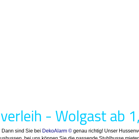
erleih - Wolgast ab 1
? Dann sind Sie bei
DekoAlarm ©
genau richtig! Unser Hussenve
uxushussen, bei uns können Sie die passende Stuhlhusse mieten