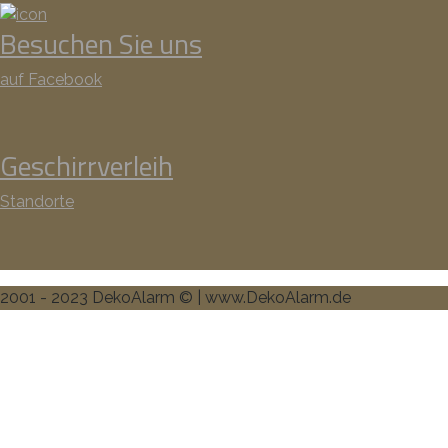
Besuchen Sie uns
auf Facebook
Geschirrverleih
Standorte
2001 - 2023 DekoAlarm © | www.DekoAlarm.de