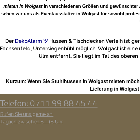
mieten in Wolgast
in verschiedenen Größen und gewünschter An
sehen wir uns als Eventausstatter in Wolgast für sowohl profe
Der
DekoAlarm
ツ
Hussen & Tischdecken Verleih ist g
Fachsenfeld, Untersiegenbühl möglich. Wolgast ist eine
Ulm entfernt. Sie liegt im Tal des ober
Kurzum: Wenn Sie Stuhlhussen in Wolgast mieten möcht
Lieferung in Wolgas
Telefon: 0711 99 88 45 44
Rufen Sie uns gerne an.
Täglich zwischen 8 - 18 Uhr