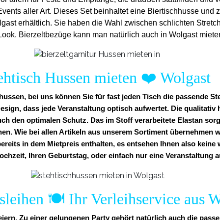
vents aller Art. Dieses Set beinhaltet eine Biertischhusse und
lgast erhältlich. Sie haben die Wahl zwischen schlichten Stre
Look. Bierzeltbezüge kann man natürlich auch in Wolgast miete
ehtisch Hussen mieten
❤️
Wolgast
ussen, bei uns können Sie für fast jeden Tisch die passende St
esign, dass jede Veranstaltung optisch aufwertet. Die qualitati
uch den optimalen Schutz. Das im Stoff verarbeitete Elastan sorg
nen. Wie bei allen Artikeln aus unserem Sortiment übernehmen w
 bereits in dem Mietpreis enthalten, es entsehen Ihnen also kein
ochzeit, Ihren Geburtstag, oder einfach nur eine Veranstaltung a
leihen 🍽️ Ihr Verleihservice aus 
eiern. Zu einer gelungenen Party gehört natürlich auch die pas