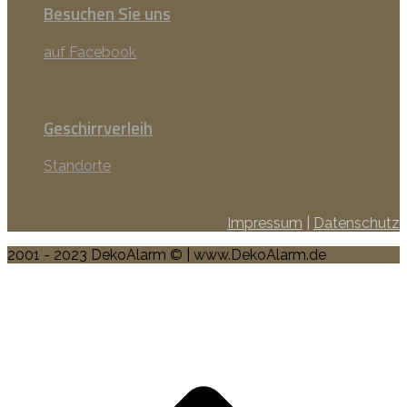
Besuchen Sie uns
auf Facebook
Geschirrverleih
Standorte
Impressum
|
Datenschutz
2001 - 2023 DekoAlarm © | www.DekoAlarm.de