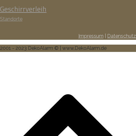
Geschirrverleih
Standorte
Impressum
|
Datenschutz
2001 - 2023 DekoAlarm © | www.DekoAlarm.de