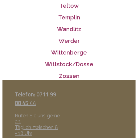
Teltow
Templin
Wandlitz
Werder
Wittenberge
Wittstock/Dosse
Zossen
Telefon: 0711 99
88 45 44
Rufen Sie uns gerne
an.
Täglich zwischen 8
- 18 Uhr