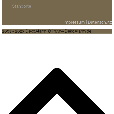
Standorte
Impressum
|
Datenschutz
2001 - 2023 DekoAlarm © | www.DekoAlarm.de