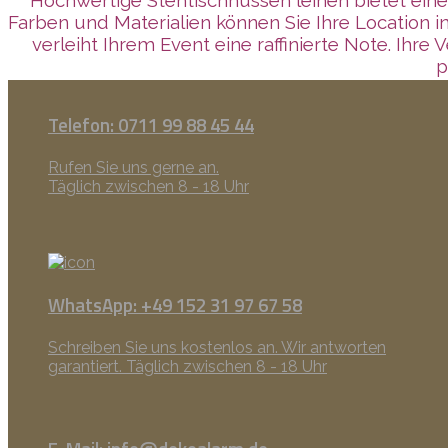
Farben und Materialien können Sie Ihre Location 
verleiht Ihrem Event eine raffinierte Note. Ihr
p
Telefon: 0711 99 88 45 44
Rufen Sie uns gerne an.
Täglich zwischen 8 - 18 Uhr
WhatsApp: +49 152 31 97 67 58
Schreiben Sie uns kostenlos an. Wir antworten
garantiert. Täglich zwischen 8 - 18 Uhr