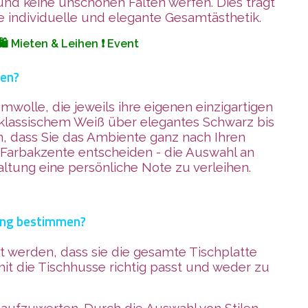
und keine unschönen Falten werfen. Dies trägt
 individuelle und elegante Gesamtästhetik.
️ Mieten & Leihen ❗ Event
sen?
wolle, die jeweils ihre eigenen einzigartigen
 klassischem Weiß über elegantes Schwarz bis
n, dass Sie das Ambiente ganz nach Ihren
e Farbakzente entscheiden - die Auswahl an
ltung eine persönliche Note zu verleihen.
tung bestimmen?
t werden, dass sie die gesamte Tischplatte
it die Tischhusse richtig passt und weder zu
 aufzuwerten. Durch die Auswahl von Stilen,