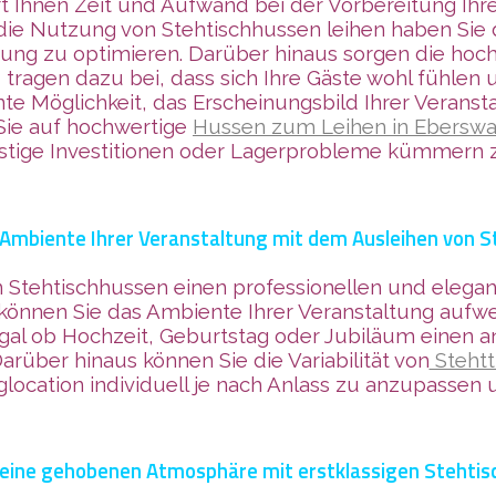
t Ihnen Zeit und Aufwand bei der Vorbereitung Ihre
 Nutzung von Stehtischhussen leihen haben Sie die
ng zu optimieren. Darüber hinaus sorgen die hoch
d tragen dazu bei, dass sich Ihre Gäste wohl fühl
ente Möglichkeit, das Erscheinungsbild Ihrer Veran
 Sie auf hochwertige
Hussen zum Leihen in Eberswa
istige Investitionen oder Lagerprobleme kümmern
 Ambiente Ihrer Veranstaltung mit dem Ausleihen von 
 Stehtischhussen einen professionellen und elegante
können Sie das Ambiente Ihrer Veranstaltung aufw
egal ob Hochzeit, Geburtstag oder Jubiläum einen a
Darüber hinaus können Sie die Variabilität
von
Stehtt
glocation individuell je nach Anlass zu anzupassen 
 eine gehobenen Atmosphäre mit erstklassigen Stehti