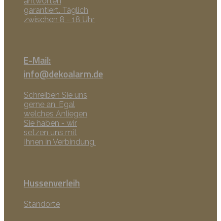
antworten
garantiert. Täglich
zwischen 8 - 18 Uhr
E-Mail:
info@dekoalarm.de
Schreiben Sie uns
gerne an. Egal
welches Anliegen
Sie haben - wir
setzen uns mit
Ihnen in Verbindung.
Hussenverleih
Standorte