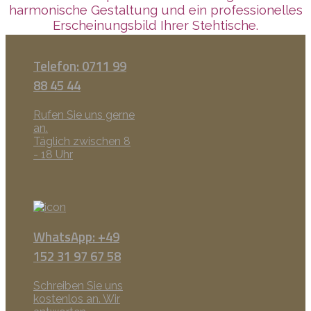
harmonische Gestaltung und ein professionelles
Erscheinungsbild Ihrer Stehtische.
Telefon: 0711 99
88 45 44
Rufen Sie uns gerne
an.
Täglich zwischen 8
- 18 Uhr
WhatsApp: +49
152 31 97 67 58
Schreiben Sie uns
kostenlos an. Wir