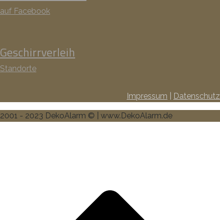
auf Facebook
Geschirrverleih
Standorte
Impressum
|
Datenschutz
2001 - 2023 DekoAlarm © | www.DekoAlarm.de