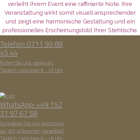
verleiht Ihrem Event eine raffinierte Note. Ihre
Veranstaltung wirkt somit visuell ansprechender
und zeigt eine harmonische Gestaltung und ein
professionelles Erscheinungsbild Ihrer Stehtische.
Telefon: 0711 99 88
45 44
Rufen Sie uns gerne an.
Täglich zwischen 8 - 18 Uhr
WhatsApp: +49 152
31 97 67 58
Schreiben Sie uns kostenlos
an. Wir antworten garantiert.
Täglich zwischen 8 - 18 Uhr