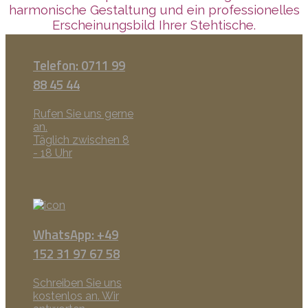
harmonische Gestaltung und ein professionelles
Erscheinungsbild Ihrer Stehtische.
Telefon: 0711 99
88 45 44
Rufen Sie uns gerne
an.
Täglich zwischen 8
- 18 Uhr
WhatsApp: +49
152 31 97 67 58
Schreiben Sie uns
kostenlos an. Wir