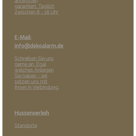
antworten
garantiert. Täglich
zwischen 8 - 18 Uhr
E-Mail:
info@dekoalarm.de
Schreiben Sie uns
gerne an. Egal
welches Anliegen
Sie haben - wir
setzen uns mit
Ihnen in Verbindung.
Hussenverleih
Standorte