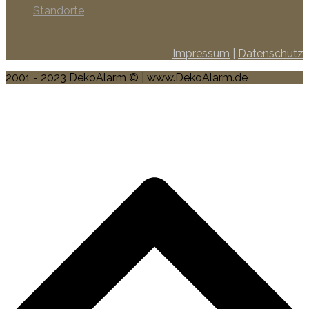
Standorte
Impressum
|
Datenschutz
2001 - 2023 DekoAlarm © | www.DekoAlarm.de