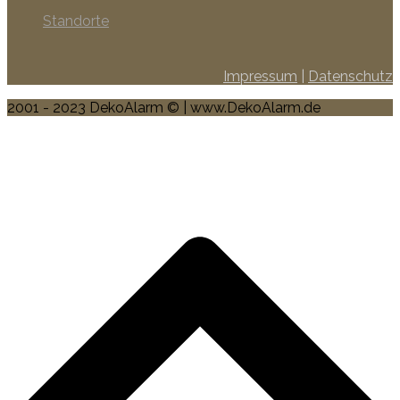
Standorte
Impressum
|
Datenschutz
2001 - 2023 DekoAlarm © | www.DekoAlarm.de