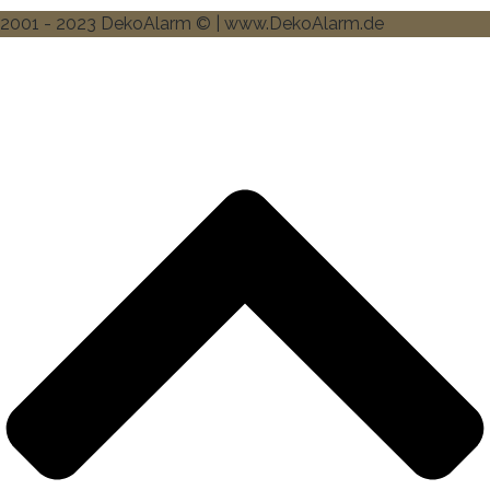
2001 - 2023 DekoAlarm © | www.DekoAlarm.de