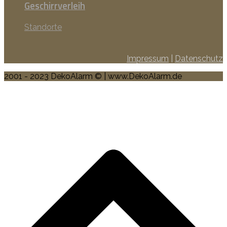
Geschirrverleih
Standorte
Impressum
|
Datenschutz
2001 - 2023 DekoAlarm © | www.DekoAlarm.de