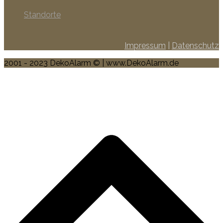
Standorte
Impressum
|
Datenschutz
2001 - 2023 DekoAlarm © | www.DekoAlarm.de