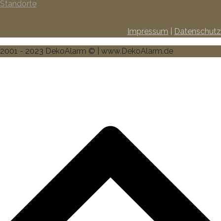
Standorte
Impressum
|
Datenschutz
2001 - 2023 DekoAlarm © | www.DekoAlarm.de