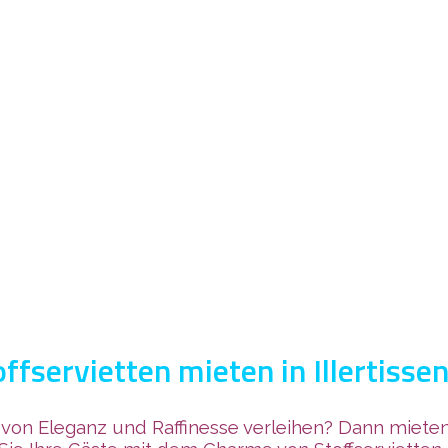
offservietten mieten in Illertisse
on Eleganz und Raffinesse verleihen? Dann mieten S