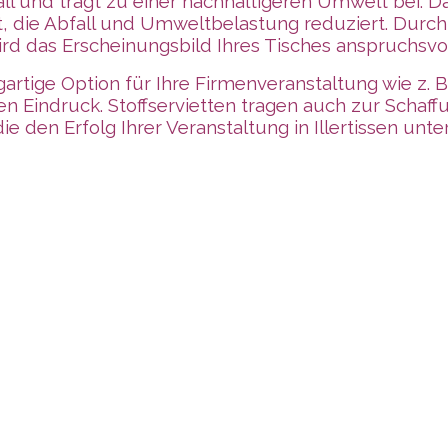
fall und trägt zu einer nachhaltigeren Umwelt bei. D
, die Abfall und Umweltbelastung reduziert. Durch 
rd das Erscheinungsbild Ihres Tisches anspruchsvol
igartige Option für Ihre Firmenveranstaltung wie z.
len Eindruck. Stoffservietten tragen auch zur Sch
e den Erfolg Ihrer Veranstaltung in Illertissen unte