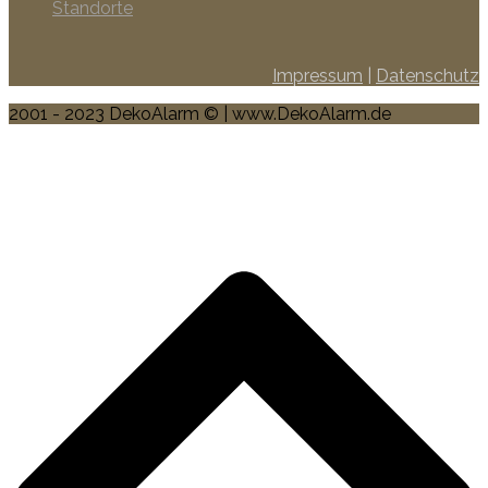
Standorte
Impressum
|
Datenschutz
2001 - 2023 DekoAlarm © | www.DekoAlarm.de