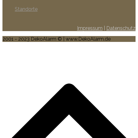
Standorte
Impressum
|
Datenschutz
2001 - 2023 DekoAlarm © | www.DekoAlarm.de