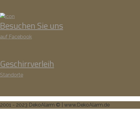
Besuchen Sie uns
auf Facebook
Geschirrverleih
Standorte
2001 - 2023 DekoAlarm © | www.DekoAlarm.de