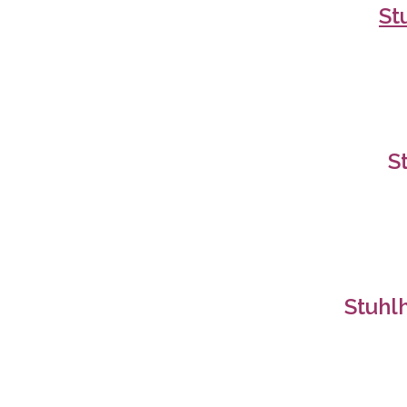
St
S
Stuhl