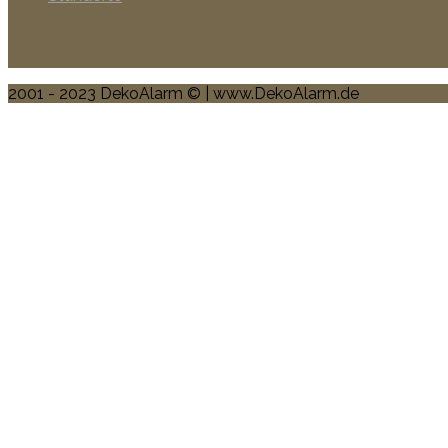
2001 - 2023 DekoAlarm © | www.DekoAlarm.de