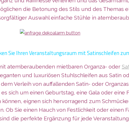
eganz und Raffinesse verleihen und das Gesamta
möglichen die Betonung des Stils und des Themas e
sorgfältiger Auswahl einfache Stühle in atemberaub
en Sie Ihren Veranstaltungsraum mit Satinschleifen zu
 mit atemberaubenden mietbaren Organza- oder
Sa
leganten und lux
uriösen Stuhlschleifen aus Satin 
em Verleih von auffallenden Satin- oder Organzasc
 es sich um einen Geburtstag, eine Gala oder eine
en können, eignen sich hervorragend zum Schmücken
. Ob Sie einen Hauch von Festlichkeit oder einen 
sind die perfekte Ergänzung für jede Veranstaltung