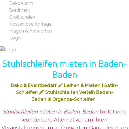
DekoAlarm
Sortiment
Großkunden
Kostenlose Anfrage
Fragen & Antworten
Login
Stuhlschleifen mieten in Baden-
Baden
Deko & Eventbedarf
🖌️
Leihen & Mieten
❗
Satin-
Schleifen
🖋️
Stuhlschleifen Verleih Baden-
Baden
✳️
Organza-Schleifen
Stuhlschleifen mieten in Baden-Baden
bietet eine
wunderbare Alternative, um Ihren
Veranstaltungsraum aufzuwerten. Ganz gleich, ob