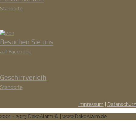
Standorte
Besuchen Sie uns
auf Facebook
Geschirrverleih
Standorte
Impressum
|
Datenschutz
2001 - 2023 DekoAlarm © | www.DekoAlarm.de