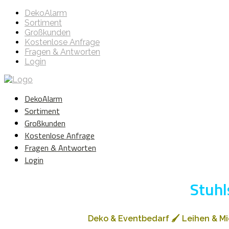
DekoAlarm
Sortiment
Großkunden
Kostenlose Anfrage
Fragen & Antworten
Login
DekoAlarm
Sortiment
Großkunden
Kostenlose Anfrage
Fragen & Antworten
Login
Stuhl
Deko & Eventbedarf
🖌️
Leihen & M