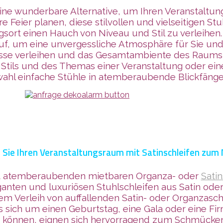
ine wunderbare Alternative, um Ihren Veranstaltun
 Feier planen, diese stilvollen und vielseitigen St
sort einen Hauch von Niveau und Stil zu verleihen.
f, um eine unvergessliche Atmosphäre für Sie und 
nesse verleihen und das Gesamtambiente des Raums
Stils und des Themas einer Veranstaltung oder ein
ahl einfache Stühle in atemberaubende Blickfänge
Sie Ihren Veranstaltungsraum mit Satinschleifen zum
it atemberaubenden mietbaren Organza- oder
Satin
ganten und lux
uriösen Stuhlschleifen aus Satin ode
 Verleih von auffallenden Satin- oder Organzaschl
s sich um einen Geburtstag, eine Gala oder eine F
n können, eignen sich hervorragend zum Schmücken