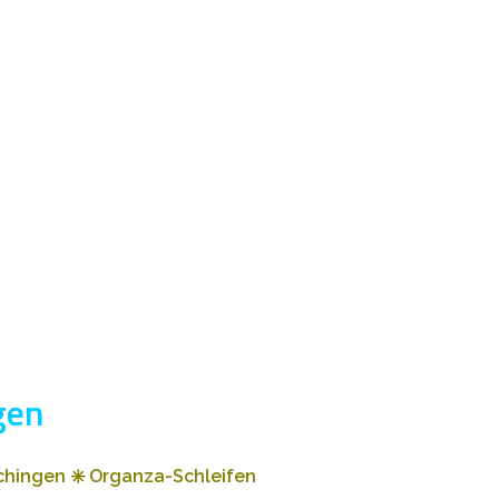
gen
schingen
✳️
Organza-Schleifen