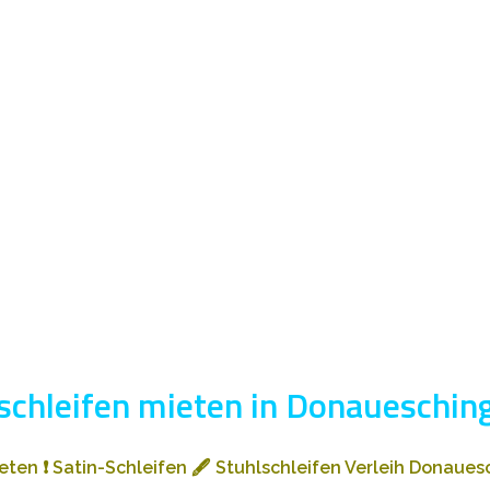
schleifen mieten in Donaueschin
ieten
❗
Satin-Schleifen
🖋️
Stuhlschleifen Verleih Donaue