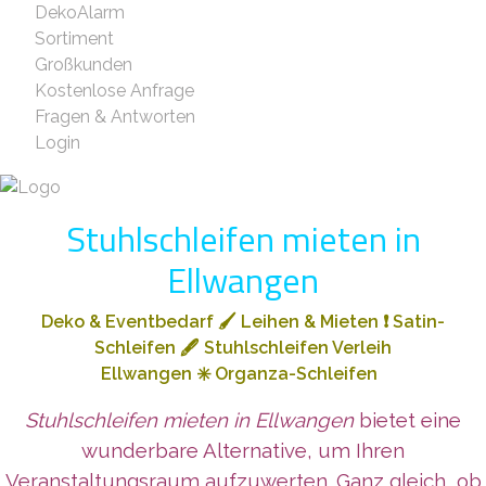
DekoAlarm
Sortiment
Großkunden
Kostenlose Anfrage
Fragen & Antworten
Login
Stuhlschleifen mieten in
Ellwangen
Deko & Eventbedarf
🖌️
Leihen & Mieten
❗
Satin-
Schleifen
🖋️
Stuhlschleifen Verleih
Ellwangen
✳️
Organza-Schleifen
Stuhlschleifen mieten in Ellwangen
bietet eine
wunderbare Alternative, um Ihren
Veranstaltungsraum aufzuwerten. Ganz gleich, ob