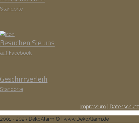
Standorte
Besuchen Sie uns
auf Facebook
Geschirrverleih
Standorte
Impressum
|
Datenschutz
2001 - 2023 DekoAlarm © | www.DekoAlarm.de