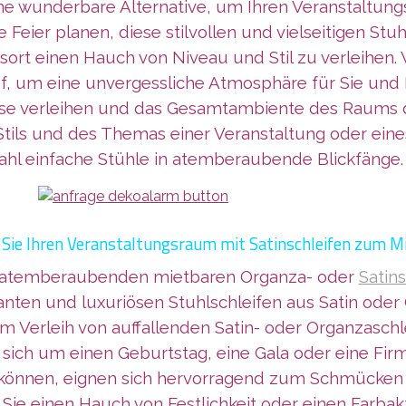
ne wunderbare Alternative, um Ihren Veranstaltung
Feier planen, diese stilvollen und vielseitigen Stu
sort einen Hauch von Niveau und Stil zu verleihen. 
, um eine unvergessliche Atmosphäre für Sie und I
esse verleihen und das Gesamtambiente des Raums
Stils und des Themas einer Veranstaltung oder ein
hl einfache Stühle in atemberaubende Blickfänge.
Sie Ihren Veranstaltungsraum mit Satinschleifen zum M
t atemberaubenden mietbaren Organza- oder
Satins
anten und lux
uriösen Stuhlschleifen aus Satin ode
Verleih von auffallenden Satin- oder Organzaschle
 sich um einen Geburtstag, eine Gala oder eine Fi
 können, eignen sich hervorragend zum Schmücken 
Sie einen Hauch von Festlichkeit oder einen Farbak