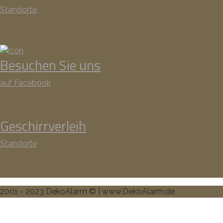
Standorte
Besuchen Sie uns
auf Facebook
Geschirrverleih
Standorte
2001 - 2023 DekoAlarm © | www.DekoAlarm.de