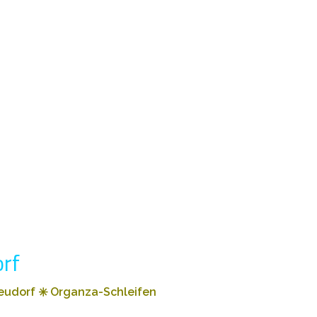
rf
Neudorf
✳️
Organza-Schleifen