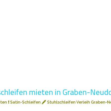
schleifen mieten in Graben-Neudo
eten
❗
Satin-Schleifen
🖋️
Stuhlschleifen Verleih Graben-