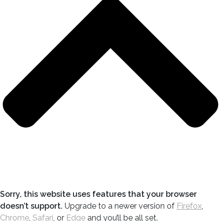
Sorry, this website uses features that your browser
doesn’t support.
Upgrade to a newer version of
Firefox
,
Chrome
,
Safari
, or
Edge
and you’ll be all set.