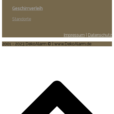
Geschirrverleih
Standorte
Impressum
|
Datenschutz
2001 - 2023 DekoAlarm © | www.DekoAlarm.de