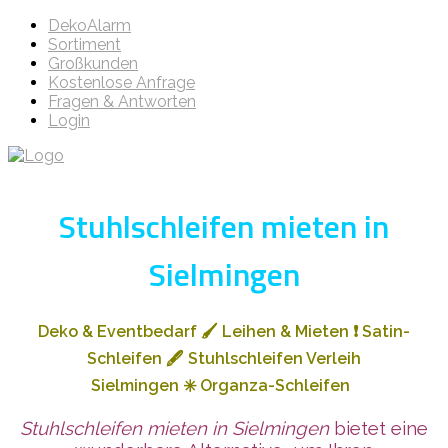
DekoAlarm
Sortiment
Großkunden
Kostenlose Anfrage
Fragen & Antworten
Login
Stuhlschleifen mieten in
Sielmingen
Deko & Eventbedarf
🖌️
Leihen & Mieten
❗
Satin-
Schleifen
🖋️
Stuhlschleifen Verleih
Sielmingen
✳️
Organza-Schleifen
Stuhlschleifen mieten in Sielmingen
bietet eine