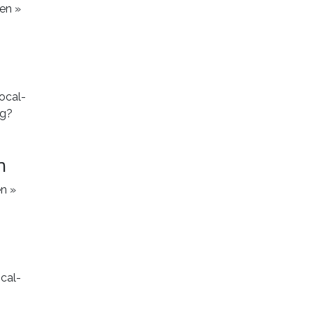
en »
n
en »