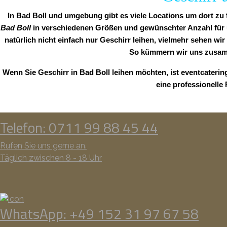
In Bad Boll und umgebung gibt es viele Locations um dort zu 
Bad Boll
in verschiedenen Größen und gewünschter Anzahl für un
natürlich nicht einfach nur Geschirr leihen, vielmehr sehen wir
So kümmern wir uns zusamm
Wenn Sie Geschirr in Bad Boll leihen möchten, ist eventcateri
eine professionelle
Telefon: 0711 99 88 45 44
Rufen Sie uns gerne an.
Täglich zwischen 8 - 18 Uhr
WhatsApp: +49 152 31 97 67 58