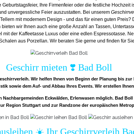
e Geburtstagsfeier, Ihre Firmenfeier oder die festliche Hochzeit is
und unvergess
liche Feier auszustatten.
Bei unserem
Geschirrve
Tellern mit modernem Design - und das für einen guten Preis? 
h bieten wir Ihnen auch eine große Anzahl an Tassen, Untertassen 
l mit der Kaffeetasse Luxus oder eine edlen Espressotasse. Ne
halen aus Porzellan. Wir beraten Sie gerne und finden für Sie
Geschirr mieten ❣️ Bad Boll
 Geschirrverleih. Wir helfen Ihnen von Beginn der Planung bis z
istik sowie dem Auf- und Abbau Ihres Events. Wir erstellen Ihnen
den Nachbargemeinden Eckwälden, Erlenwasen möglich. Bad Boll
ur Region Stuttgart und zur Randzone der europäischen Metropo
ausleihen ☀️ Ihr Geschirrverleih Ba