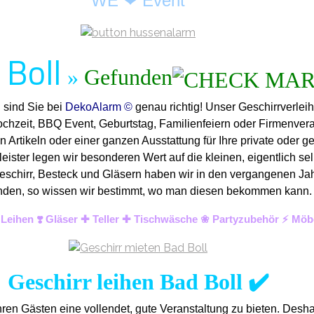
WE ❤ Event
 Boll
»
Gefunden
 sind Sie bei
DekoAlarm ©
genau richtig! Unser Geschirrverleih
ochzeit, BBQ Event, Geburtstag, Familienfeiern oder Firmenver
n Artikeln oder einer ganzen Ausstattung für Ihre private oder g
ister legen wir besonderen Wert auf die kleinen, eigentlich sel
eschirr, Besteck und Gläsern haben wir in den vergangenen Jahre
ih finden, so wissen wir bestimmt, wo man diesen bekommen kann
& Leihen ❣️ Gläser ✚ Teller ✚ Tischwäsche ❀ Partyzubehör ⚡ Möb
Geschirr leihen Bad Boll ✔️
ren Gästen eine vollendet, gute Veranstaltung zu bieten. Desh