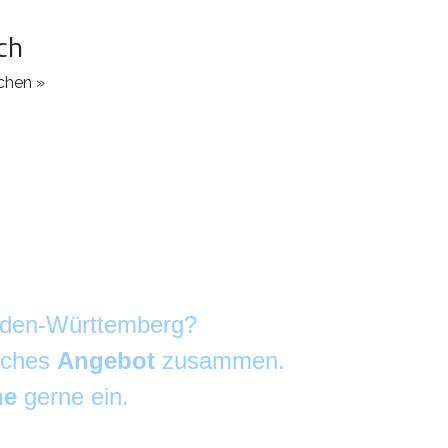
ch
chen »
Baden-Württemberg?
liches
Angebot
zusammen.
he
gerne ein.