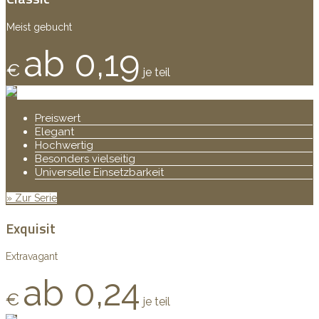
Meist gebucht
ab 0,19
€
je teil
Preiswert
Elegant
Hochwertig
Besonders vielseitig
Universelle Einsetzbarkeit
» Zur Serie
Exquisit
Extravagant
ab 0,24
€
je teil