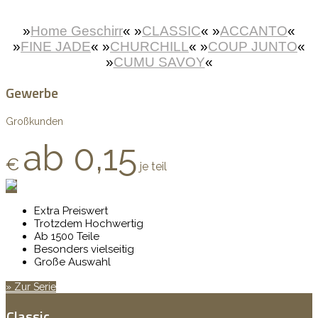
»
Home Geschirr
«
»
CLASSIC
« »
ACCANTO
«
»
FINE JADE
« »
CHURCHILL
« »
COUP JUNTO
«
»
CUMU SAVOY
«
Gewerbe
Großkunden
ab 0,15
€
je teil
Extra Preiswert
Trotzdem Hochwertig
Ab 1500 Teile
Besonders vielseitig
Große Auswahl
» Zur Serie
Classic