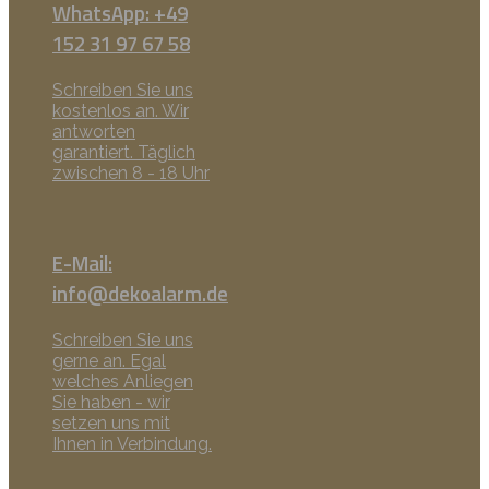
WhatsApp: +49
152 31 97 67 58
Schreiben Sie uns
kostenlos an. Wir
antworten
garantiert. Täglich
zwischen 8 - 18 Uhr
E-Mail:
info@dekoalarm.de
Schreiben Sie uns
gerne an. Egal
welches Anliegen
Sie haben - wir
setzen uns mit
Ihnen in Verbindung.