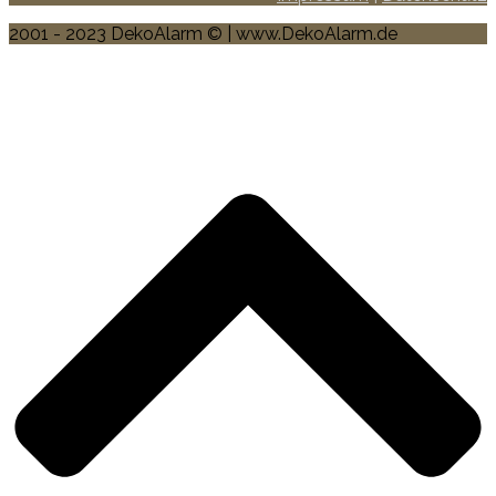
2001 - 2023 DekoAlarm © | www.DekoAlarm.de