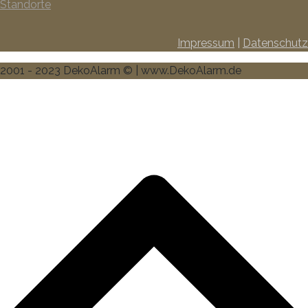
Standorte
Impressum
|
Datenschutz
2001 - 2023 DekoAlarm © | www.DekoAlarm.de