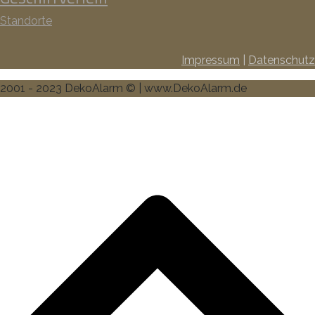
Standorte
Impressum
|
Datenschutz
2001 - 2023 DekoAlarm © | www.DekoAlarm.de