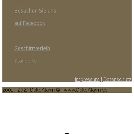
Besuchen Sie uns
auf Facebook
Geschirrverleih
Standorte
Impressum
|
Datenschutz
2001 - 2023 DekoAlarm © | www.DekoAlarm.de