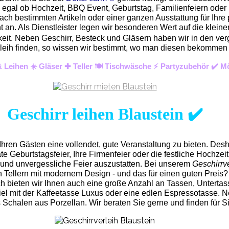
z egal ob Hochzeit, BBQ Event, Geburtstag, Familienfeiern ode
ach bestimmten Artikeln oder einer ganzen Ausstattung für Ihre 
an. Als Dienstleister legen wir besonderen Wert auf die kleinen
hkeit. Neben Geschirr, Besteck und Gläsern haben wir in den ver
 Verleih finden, so wissen wir bestimmt, wo man diesen bekomme
 & Leihen ☀️ Gläser ✚ Teller 🍽️ Tischwäsche ⚡ Partyzubehör ✔️ 
Geschirr leihen Blaustein ✔️
hren Gästen eine vollendet, gute Veranstaltung zu bieten. Des
ate Geburtstagsfeier, Ihre Firmenfeier oder die festliche Hochzeit 
 und unvergess
liche Feier auszustatten.
Bei unserem
Geschirrve
 Tellern mit modernem Design - und das für einen guten Preis?
ch bieten wir Ihnen auch eine große Anzahl an Tassen, Untertasse
el mit der Kaffeetasse Luxus oder eine edlen Espressotasse. N
chalen aus Porzellan. Wir beraten Sie gerne und finden für Si