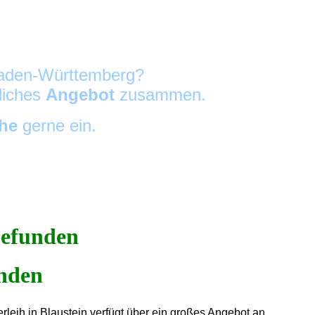
 Baden-Württemberg?
nliches
Angebot
zusammen.
che
gerne ein.
efunden
rleih in Blaustein verfügt über ein großes Angebot an