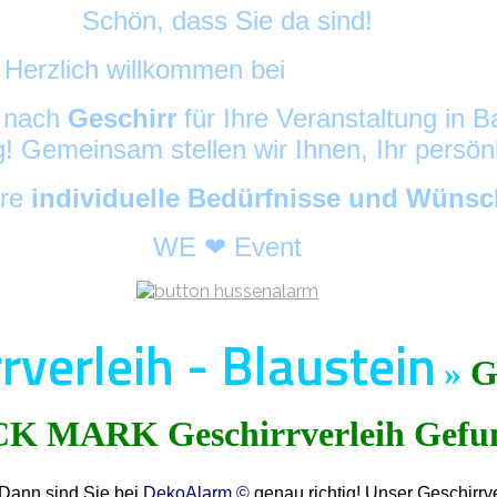
Schön, dass Sie da sind!
Herzlich willkommen bei
DekoAlarm
©
e nach
Geschirr
für Ihre Veranstaltung in
ig! Gemeinsam stellen wir Ihnen, Ihr persö
hre
individuelle Bedürfnisse und Wüns
WE ❤ Event
rverleih - Blaustein
»
G
 Dann sind Sie bei
DekoAlarm ©
genau richtig! Unser Geschirrve