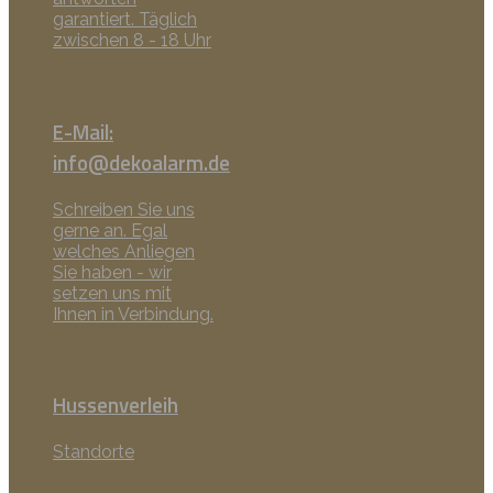
garantiert. Täglich
zwischen 8 - 18 Uhr
E-Mail:
info@dekoalarm.de
Schreiben Sie uns
gerne an. Egal
welches Anliegen
Sie haben - wir
setzen uns mit
Ihnen in Verbindung.
Hussenverleih
Standorte