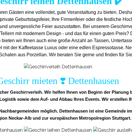
eschirr leihen Dettenhausen ✔️
ren Gästen eine vollendet, gute Veranstaltung zu bieten. Desh
rivate Geburtstagsfeier, Ihre Firmenfeier oder die festliche Hochz
 und unvergess
liche Feier auszustatten.
Bei unserem
Geschirrv
Tellern mit modernem Design - und das für einen guten Preis? 
h bieten wir Ihnen auch eine große Anzahl an Tassen, Untertassen 
l mit der Kaffeetasse Luxus oder eine edlen Espressotasse. Ne
halen aus Porzellan. Wir beraten Sie gerne und finden für Sie
Geschirr mieten ❣️ Dettenhausen
facher Geschirrverleih. Wir helfen Ihnen von Beginn der Planung
 Logistik sowie dem Auf- und Abbau Ihres Events. Wir erstellen I
en Nachbargemeinden möglich. Dettenhausen ist eine Gemeinde i
ion Neckar-Alb und zur europäischen Metropolregion Stuttgart.