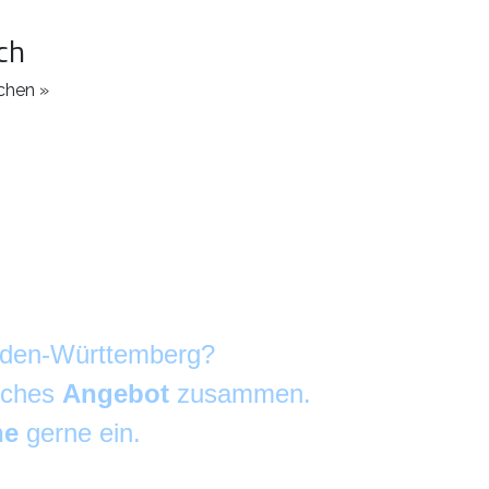
ch
chen »
Baden-Württemberg?
liches
Angebot
zusammen.
he
gerne ein.