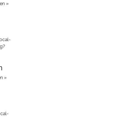
en »
n
en »