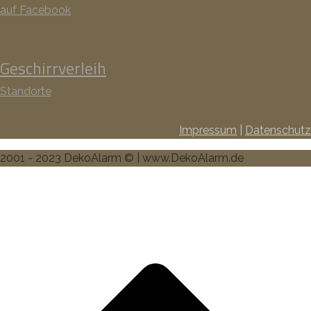
auf Facebook
Geschirrverleih
Standorte
Impressum
|
Datenschutz
2001 - 2023 DekoAlarm © | www.DekoAlarm.de