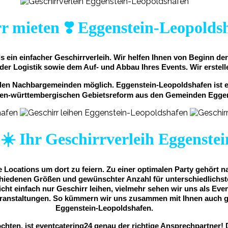
r mieten ❣️ Eggenstein-Leopolds
s ein einfacher Geschirrverleih. Wir helfen Ihnen von Beginn d
 der Logistik sowie dem Auf- und Abbau Ihres Events. Wir erstell
enden Nachbargemeinden möglich. Eggenstein-Leopoldshafen ist 
en-württembergischen Gebietsreform aus den Gemeinden Eggens
 ☀️ Ihr Geschirrverleih Eggenste
Locations um dort zu feiern. Zu einer optimalen Party gehört na
hiedenen Größen und gewünschter Anzahl für unterschiedlichste
icht einfach nur Geschirr leihen, vielmehr sehen wir uns als Ev
e Veranstaltungen. So kümmern wir uns zusammen mit Ihnen auch 
Eggenstein-Leopoldshafen.
hten, ist eventcatering24 genau der richtige Ansprechpartner!