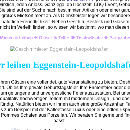
wirklich jeden Anlass. Ganz egal ob Hochzeit, BBQ Event, Gebur
Sie sind auf der Suche nach bestimmten Artikeln oder einer ganz
roßes Mietsortiment an. Als Dienstleister legen wir besonderen
nd natürlich Freundlichkeit. Neben Geschirr, Besteck und Gläse
eicht nicht im Verleih finden, so wissen wir bestimmt, wo man di
Mieten & Leihen ✚ Gläser ❀ Teller 🍽️ Tischwäsche 🍀 Partyzub
r leihen Eggenstein-Leopoldshaf
hren Gästen eine vollendet, gute Veranstaltung zu bieten. Des
. Ob es Ihre private Geburtstagsfeier, Ihre Firmenfeier oder die f
undum gelungene und unvergess
liche Feier auszustatten.
Bei un
qualitativ hochwertigen Tellern mit modernem Design - und das
 fündig. Natürlich bieten wir Ihnen auch eine große Anzahl an Ta
 es zum Beispiel mit der Kaffeetasse Luxus oder eine edlen Esp
l Pommes Schalen aus Porzellan. Wir beraten Sie gerne und find
passt.