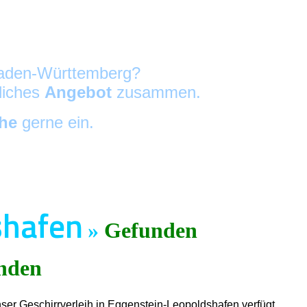
 Baden-Württemberg?
nliches
Angebot
zusammen.
che
gerne ein.
shafen
»
Gefunden
nser Geschirrverleih in Eggenstein-Leopoldshafen verfügt