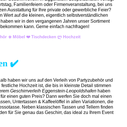
tstag, Familienfeiern oder Firmenveranstaltung, bei uns
en Ausstattung für Ihre private oder gewerbliche Feier?
 Wert auf die kleinen, eigentlich selbstverständlichen
rn haben wir in den vergangenen Jahren unser Sortiment
esen bekommen kann. Gerne einfach nachfragen!
ehör ☀️ Möbel ❤️ Tischdecken ლ Hochzeit
en ✔️
halb haben wir uns auf den Verleih von Partyzubehör und
estliche Hochzeit ist, die bis in kleinste Detail stimmen
serem
Geschirrverleih Eggenstein-Leopoldshafen
haben
 für einen guten Preis? Dann werfen Sie doch mal einen
ssen, Untertassen & Kaffeelöffel in allen Variationen, die
ressotasse. Neben klassischen Tassen und Tellern finden
en für Sie genau das Geschirr, das ideal zu Ihrem Event