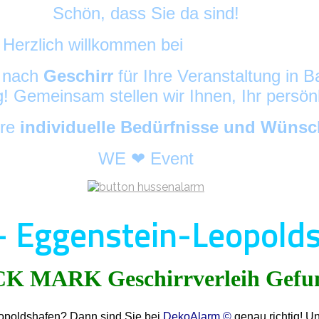
Schön, dass Sie da sind!
Herzlich willkommen bei
DekoAlarm
©
e nach
Geschirr
für Ihre Veranstaltung in
ig! Gemeinsam stellen wir Ihnen, Ihr persö
hre
individuelle Bedürfnisse und Wüns
WE ❤ Event
 - Eggenstein-Leopold
eopoldshafen? Dann sind Sie bei
DekoAlarm ©
genau richtig! U