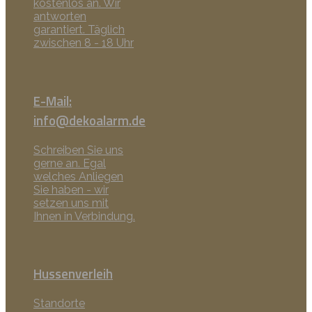
kostenlos an. Wir
antworten
garantiert. Täglich
zwischen 8 - 18 Uhr
E-Mail:
info@dekoalarm.de
Schreiben Sie uns
gerne an. Egal
welches Anliegen
Sie haben - wir
setzen uns mit
Ihnen in Verbindung.
Hussenverleih
Standorte